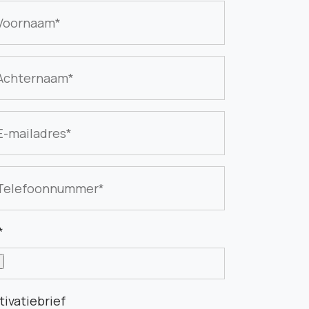
Voornaam
Achternaam
E-mailadres
Telefoonnummer
ivatiebrief