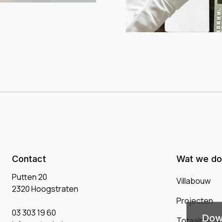
Contact
Wat we d
Putten 20
Villabouw
2320 Hoogstraten
Projecten
03 303 19 60
Down
Totaalrenov