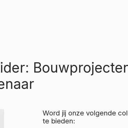
der: Bouwprojecten 
enaar
Word jij onze volgende col
te bieden: