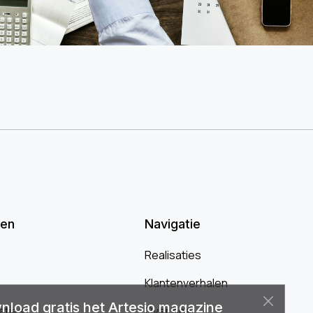
oen
Navigatie
Realisaties
Klantenverhalen
load gratis het Artesio magazine
aties
Over ons