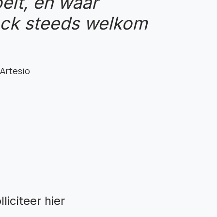
elt, en waar
ack steeds welkom
 Artesio
lliciteer hier