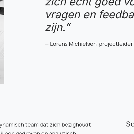
zich écht goed vo
vragen en feedb
zijn.”
Lorens Michielsen, projectleider
So
 dynamisch team dat zich bezighoudt
ij een gedreven en analytisch