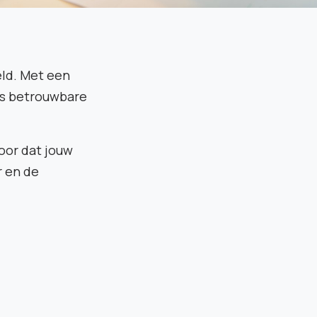
eld. Met een
als betrouwbare
voor dat jouw
r en de