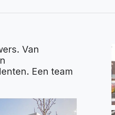
ers. Van
an
lenten. Een team