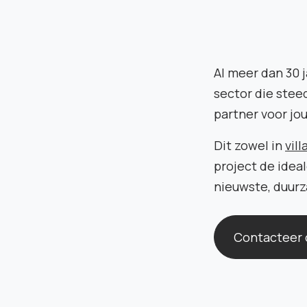
Al meer dan 30 j
sector die stee
partner voor jo
Dit zowel in
vil
project de idea
nieuwste, duur
Contacteer 